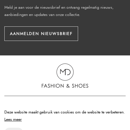
Meld je aan voor de nieuwsbrief en ontvang regelmatig nieuws,
aanbiedingen en updates van onze collectie.
AANMELDEN NIEUWSBRIEF
© 2026 - MD Fashion & Shoes
Deze website maakt gebruik van cookies om de website te verbeteren.
Privacy policy
Lees meer
Sitemap
Website:
OrangeTalent