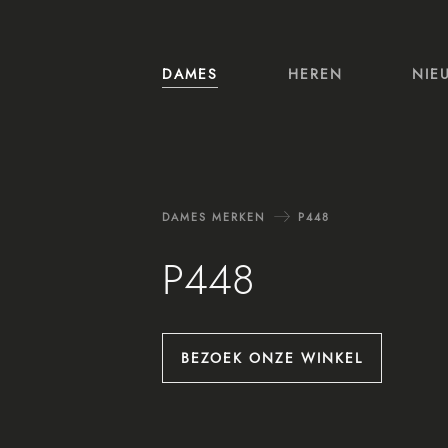
Ga naar content
(CURRENT)
DAMES
HEREN
NIE
DAMES MERKEN
P448
P448
BEZOEK ONZE WINKEL